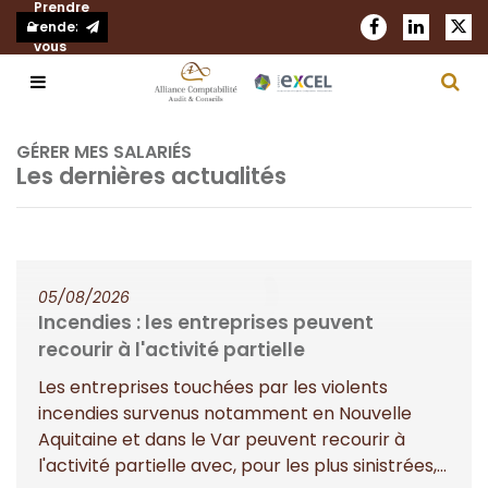
Prendre
rendez-
vous
Notre cabinet
GÉRER MES SALARIÉS
Les dernières actualités
Nos expertises
Présentation
Actualités
Notre réseau
Comptabilité et fiscalité
05/08/2026
Blog
Nous rejoindre
Audit et commissariat aux comptes
Incendies : les entreprises peuvent
recourir à l'activité partielle
Demander un devis
Nos bureaux
RH et Paie
Les entreprises touchées par les violents
Création d'entreprise
incendies survenus notamment en Nouvelle
Aquitaine et dans le Var peuvent recourir à
Juridique d’entreprise
l'activité partielle avec, pour les plus sinistrées,