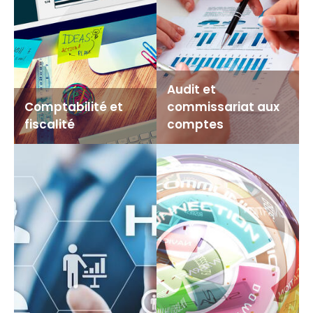
Formation
Nos honoraires
Audit et
Comptabilité et
commissariat aux
fiscalité
comptes