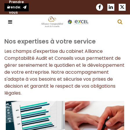
Prendre
rendez-
vous
Notre cabinet
Nos expertises à votre service
Les champs d'expertise du cabinet Alliance
Nos expertises
Présentation
Comptabilité Audit et Conseils vous permettent de
gérer sereinement le quotidien et le développement
Actualités
Notre réseau
Comptabilité et fiscalité
de votre entreprise. Notre accompagnement
s'adapte à vos besoins et sécurise vos prises de
Blog
Nous rejoindre
Audit et commissariat aux comptes
décision et garantit le respect de vos obligations
légales.
Demander un devis
Nos bureaux
RH et Paie
Création d'entreprise
Juridique d’entreprise