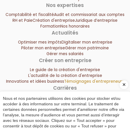
Nos expertises
Comptabilité et fiscalité
Audit et commissariat aux comptes
RH et Paie
Création d'entreprise
Juridique d’entreprise
Formation
Nos honoraires
Actualités
Optimiser mes impôts
Digitaliser mon entreprise
Piloter mon entreprise
Gérer mon patrimoine
Gérer mes salariés
Créer son entreprise
Le guide de la création d'entreprise
L'actualité de la création d'entreprise
Innovations et idées business
Témoignages d'entrepreneurs
Carrières
Votre candidature spontanée
Nous et nos partenaires utilisons des cookies pour stocker et/ou
Offre d’emploi : assistant(e) comptable en CDI temps
accéder à des informations sur votre terminal. Le traitement de
complet
certaines données personnelles permet d'améliorer notre offre via
l'analyse, la mesure d'audience et vous permet aussi d’interagir
avec les réseaux sociaux. Cliquez sur « Tout accepter » pour
consentir à tout dépôt de cookies ou sur « Tout refuser » pour
Plan du site