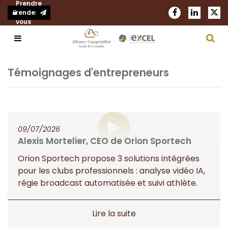
Prendre
rendez-
vous
Notre cabinet
Témoignages d'entrepreneurs
Nos expertises
Présentation
Actualités
Notre réseau
Comptabilité et fiscalité
09/07/2026
Alexis Mortelier, CEO de Orion Sportech
Blog
Nous rejoindre
Audit et commissariat aux comptes
Orion Sportech propose 3 solutions intégrées
Demander un devis
Nos bureaux
RH et Paie
pour les clubs professionnels : analyse vidéo IA,
régie broadcast automatisée et suivi athlète.
Création d'entreprise
Juridique d’entreprise