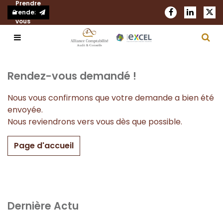
Prendre
rendez-
vous
Notre cabinet
Rendez-vous demandé !
Nos expertises
Présentation
Nous vous confirmons que votre demande a bien été
envoyée.
Actualités
Notre réseau
Comptabilité et fiscalité
Nous reviendrons vers vous dès que possible.
Blog
Nous rejoindre
Audit et commissariat aux comptes
Page d'accueil
Demander un devis
Nos bureaux
RH et Paie
Création d'entreprise
Dernière Actu
Juridique d’entreprise